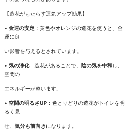
【造花がもたらす運気アップ効果】
•
金運の安定
：黄色やオレンジの造花を使うと、金
運に良
い影響を与えるとされています。
•
気の浄化
：造花があることで、
陰の気を中和
し、
空間の
エネルギーが整います。
•
空間の明るさUP
：色とりどりの造花がトイレを明
るく見
せ、
気分も前向き
になります。