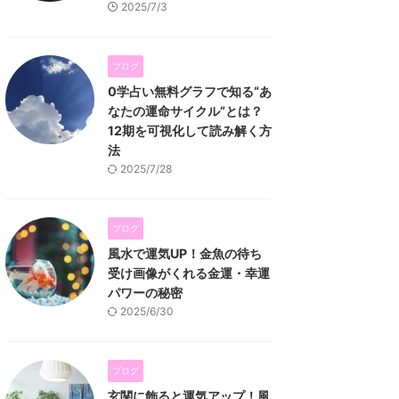
2025/7/3
ブログ
0学占い無料グラフで知る“あ
なたの運命サイクル”とは？
12期を可視化して読み解く方
法
2025/7/28
ブログ
風水で運気UP！金魚の待ち
受け画像がくれる金運・幸運
パワーの秘密
2025/6/30
ブログ
玄関に飾ると運気アップ！風