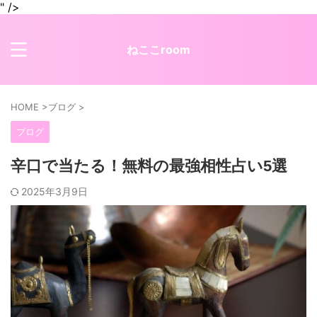
" />
ねここroom
HOME
>
ブログ
>
ブログ
辛口で当たる！無料の最強相性占い5選
2025年3月9日