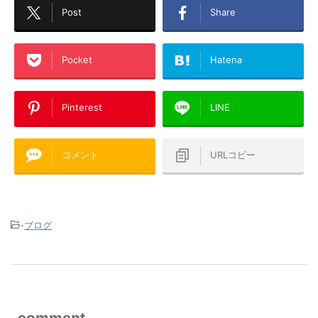
Post
Share
Pocket
Hatena
Pinterest
LINE
コメント
URLコピー
-
ブログ
comment